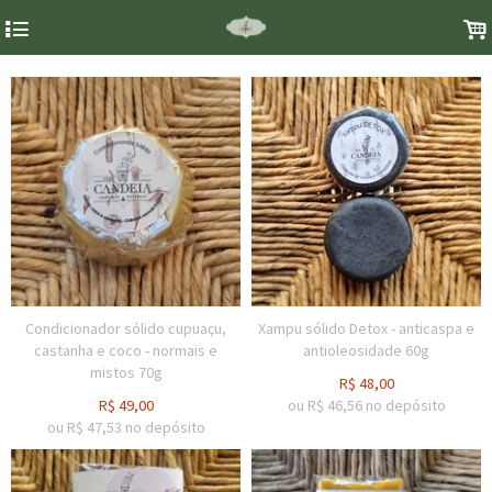
4
.
Condicionador sólido cupuaçu,
Xampu sólido Detox - anticaspa e
castanha e coco - normais e
antioleosidade 60g
mistos 70g
R$
48,00
R$
49,00
ou R$
46,56
no depósito
ou R$
47,53
no depósito