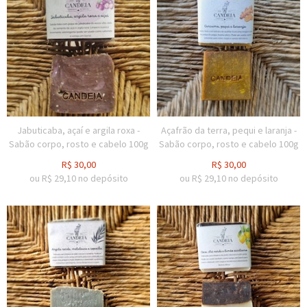
Jabuticaba, açaí e argila roxa -
Açafrão da terra, pequi e laranja -
Sabão corpo, rosto e cabelo 100g
Sabão corpo, rosto e cabelo 100g
R$
30,00
R$
30,00
ou R$
29,10
no depósito
ou R$
29,10
no depósito