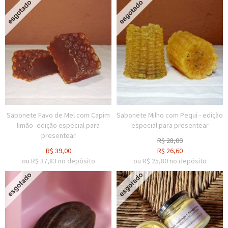
Sabonete Favo de Mel com Capim
Sabonete Milho com Pequi - edição
limão- edição especial para
especial para presentear
presentear
R$
28,00
R$
39,00
R$
26,60
ou R$
37,83
no depósito
ou R$
25,80
no depósito