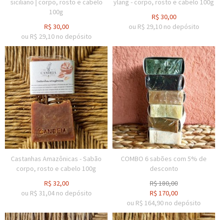
siciliano | corpo, rosto e cabelo
ylang - corpo, rosto e cabelo 100g
100g
R$
30,00
R$
30,00
ou R$
29,10
no depósito
ou R$
29,10
no depósito
Castanhas Amazônicas - Sabão
COMBO 6 sabões com 5% de
corpo, rosto e cabelo 100g
desconto
R$
32,00
R$
180,00
ou R$
31,04
no depósito
R$
170,00
ou R$
164,90
no depósito