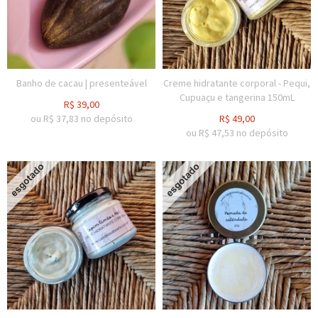
Banho de cacau | presenteável
Creme hidratante corporal - Pequi,
Cupuaçu e tangerina 150mL
R$
39,00
ou R$
37,83
no depósito
R$
49,00
ou R$
47,53
no depósito