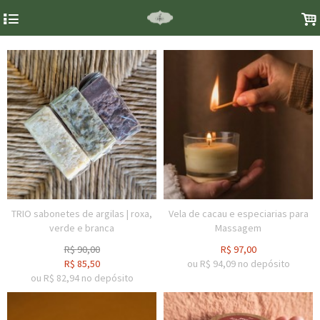
4
.
TRIO sabonetes de argilas | roxa,
Vela de cacau e especiarias para
verde e branca
Massagem
R$
90,00
R$
97,00
R$
85,50
ou R$
94,09
no depósito
ou R$
82,94
no depósito