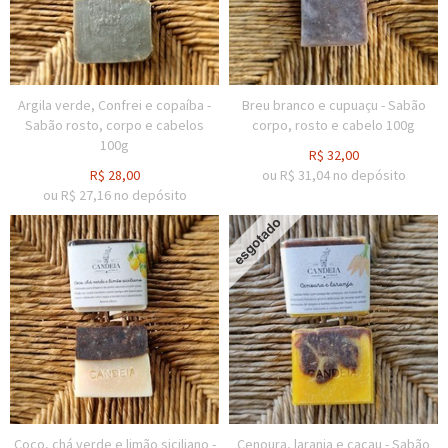
Argila verde, Confrei e copaíba -
Breu branco e cupuaçu - Sabão
Sabão rosto, corpo e cabelos
corpo, rosto e cabelo 100g
100g
R$
32,00
R$
28,00
ou R$
31,04
no depósito
ou R$
27,16
no depósito
Coco, chá verde e limão siciliano -
Cenoura, laranja e cacau - Sabão