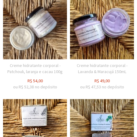
Creme hidratante corporal -
Creme hidratante corporal -
Patchouli, laranja e cacau 100g
Lavanda & Maracujá 150mL
R$
54,00
R$
49,00
ou R$
52,38
no depósito
ou R$
47,53
no depósito