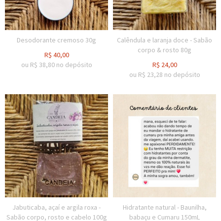
Desodorante cremoso 30g
Calêndula e laranja doce - Sabão
corpo & rosto 80g
R$
40,00
ou R$
38,80
no depósito
R$
24,00
ou R$
23,28
no depósito
Jabuticaba, açaí e argila roxa -
Hidratante natural - Baunilha,
Sabão corpo, rosto e cabelo 100g
babaçu e Cumaru 150mL