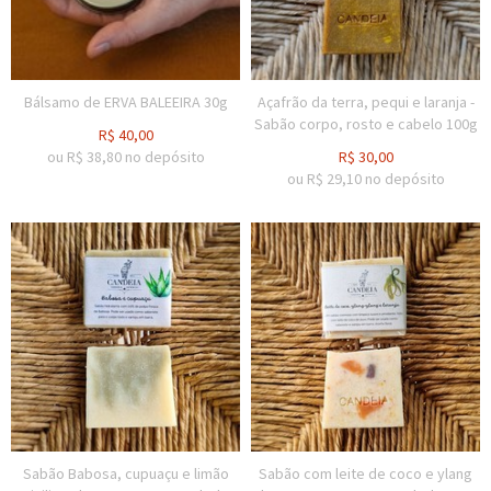
Bálsamo de ERVA BALEEIRA 30g
Açafrão da terra, pequi e laranja -
Sabão corpo, rosto e cabelo 100g
R$
40,00
ou R$
38,80
no depósito
R$
30,00
ou R$
29,10
no depósito
Sabão Babosa, cupuaçu e limão
Sabão com leite de coco e ylang