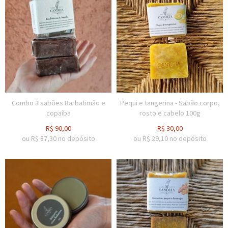
Combo 3 sabões Barbatimão e
Pequi e tangerina - Sabão corpo,
copaíba
rosto e cabelo 100g
R$
90,00
R$
30,00
ou R$
87,30
no depósito
ou R$
29,10
no depósito