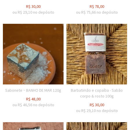
R$
30,00
R$
78,00
ou R$
29,10
no depósito
ou R$
75,66
no depósito
Sabonete ~ BANHO DE MAR 120g
Barbatimão e copaíba - Sabão
corpo & rosto 100g
R$
48,00
ou R$
46,56
no depósito
R$
30,00
ou R$
29,10
no depósito