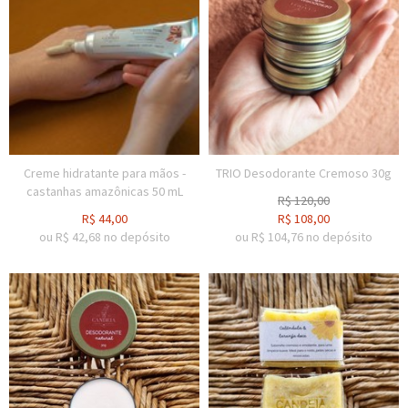
Creme hidratante para mãos -
TRIO Desodorante Cremoso 30g
castanhas amazônicas 50 mL
R$
120,00
R$
44,00
R$
108,00
ou R$
42,68
no depósito
ou R$
104,76
no depósito