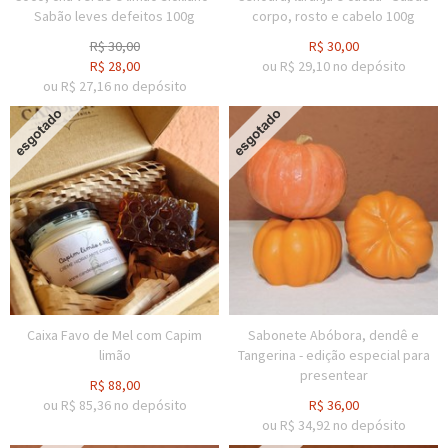
Sabão leves defeitos 100g
corpo, rosto e cabelo 100g
R$
30,00
R$
30,00
R$
28,00
ou R$
29,10
no depósito
ou R$
27,16
no depósito
Caixa Favo de Mel com Capim
Sabonete Abóbora, dendê e
limão
Tangerina - edição especial para
presentear
R$
88,00
ou R$
85,36
no depósito
R$
36,00
ou R$
34,92
no depósito