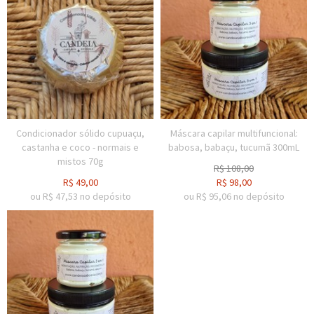
Condicionador sólido cupuaçu,
Máscara capilar multifuncional:
castanha e coco - normais e
babosa, babaçu, tucumã 300mL
mistos 70g
R$
108,00
R$
49,00
R$
98,00
ou R$
47,53
no depósito
ou R$
95,06
no depósito