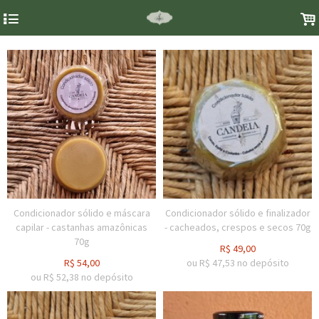
4
.
Condicionador sólido e máscara
Condicionador sólido e finalizador
capilar - castanhas amazônicas
- cacheados, crespos e secos 70g
70g
R$
49,00
R$
54,00
ou R$
47,53
no depósito
ou R$
52,38
no depósito